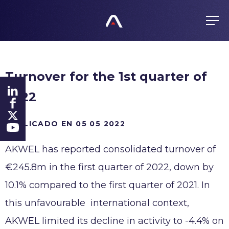
ES
FR
EN
GRUPO
Turnover for the 1st quarter of
Actividades
PRODUCTOS
2022
Valores
Política de compras
Gestión
COMPROMISOS
PUBLICADO EN 05 05 2022
Productos
Historia
Todos responsables
Presencia mundial
AKWEL has reported consolidated turnover of
FINANZAS
Certificados
€245.8m in the first quarter of 2022, down by
Agenda
Ética
ACTUALIDAD
10.1% compared to the first quarter of 2021. In
Información regulada
Anticorrupción
this unfavourable international context,
Acción
Denuncia
CARRERA
AKWEL limited its decline in activity to -4.4% on
Inversores