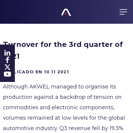
ES
FR
EN
GRUPO
Turnover for the 3rd quarter of
Actividades
PRODUCTOS
2021
Valores
Política de compras
Gestión
COMPROMISOS
PUBLICADO EN 10 11 2021
Productos
Historia
Todos responsables
Presencia mundial
Although AKWEL managed to organise its
FINANZAS
Certificados
production against a backdrop of tension on
Agenda
Ética
ACTUALIDAD
commodities and electronic components,
Información regulada
Anticorrupción
volumes remained at low levels for the global
Acción
Denuncia
CARRERA
automotive industry. Q3 revenue fell by 19.3%
Inversores