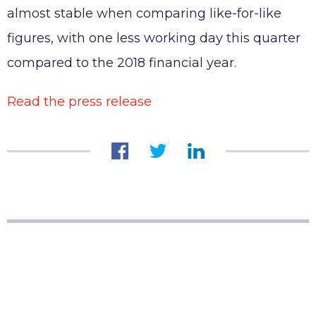
Trabajar en AKWEL
almost stable when comparing like-for-like
CONTACT
Ofertas de empleo
figures, with one less working day this quarter
Candidaturas espontáneas
compared to the 2018 financial year.
AKWEL
Testimonios
975, route des Burgondes
Read the press release
01410 CHAMPFROMIER – FRANCE
Tel :
+33 (0)4 50 56 98 98
Notas legales
AKWEL GEBZE TURQUÍA Servicios de la sociedad de
la información
AKWEL BURSA TURQUÍA: Servicios de la sociedad
de la información
Notas legales MGI COUTIER UK LTD