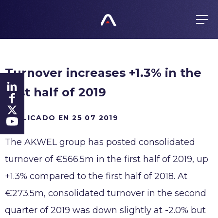
ES
FR
EN
GRUPO
Turnover increases +1.3% in the
Actividades
PRODUCTOS
first half of 2019
Valores
Política de compras
Gestión
COMPROMISOS
PUBLICADO EN 25 07 2019
Productos
Historia
Todos responsables
Presencia mundial
The AKWEL group has posted consolidated
FINANZAS
Certificados
turnover of €566.5m in the first half of 2019, up
Agenda
Ética
ACTUALIDAD
+1.3% compared to the first half of 2018. At
Información regulada
Anticorrupción
€273.5m, consolidated turnover in the second
Acción
Denuncia
CARRERA
quarter of 2019 was down slightly at -2.0% but
Inversores