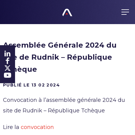
FR
EN
ES
GROUPE
Assemblée Générale 2024 du
Métier
PRODUITS
site de Rudnik – République
Valeurs
Produits
Gouvernance
Tchèque
ENGAGEMENTS
Notre politique d’achats
Histoire
Tous responsables
PUBLIÉ LE 13 02 2024
Présence mondiale
FINANCE
Certifications
Convocation à l’assemblée générale 2024 du
Agenda
Éthique
ACTUALITÉS
site de Rudnik – République Tchèque
Informations réglementées
Anti-Corruption
Action
Alerte
CARRIÈRES
Lire la
convocation
Investisseurs