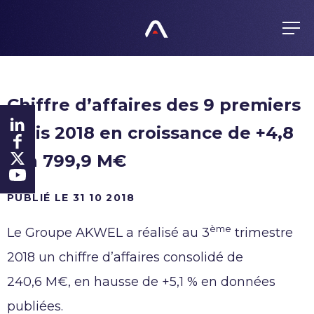
FR
EN
ES
GROUPE
Chiffre d’affaires des 9 premiers
Métier
PRODUITS
mois 2018 en croissance de +4,8
Valeurs
Produits
Gouvernance
% à 799,9 M€
ENGAGEMENTS
Notre politique d’achats
Histoire
Tous responsables
PUBLIÉ LE 31 10 2018
Présence mondiale
FINANCE
Certifications
ème
Le Groupe AKWEL a réalisé au 3
trimestre
Agenda
Éthique
ACTUALITÉS
2018 un chiffre d’affaires consolidé de
Informations réglementées
Anti-Corruption
240,6 M€, en hausse de +5,1 % en données
Action
Alerte
CARRIÈRES
publiées.
Investisseurs