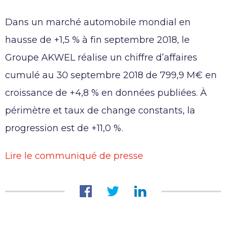
Travailler chez AKWEL
CONTACT
Dans un marché automobile mondial en
Témoignages
hausse de +1,5 % à fin septembre 2018, le
Offres d’emploi
AKWEL
Candidatures spontanées
Groupe AKWEL réalise un chiffre d’affaires
975, route des Burgondes
cumulé au 30 septembre 2018 de 799,9 M€ en
01410 CHAMPFROMIER – FRANCE
croissance de +4,8 % en données publiées. À
Tel :
+33 (0)4 50 56 98 98
périmètre et taux de change constants, la
progression est de +11,0 %.
Mentions légales
Lire le communiqué de presse
AKWEL GEBZE TURQUIE Services liés à la société de
l’information
AKWEL BURSA TURQUIE Services liés à la société de
l’information
Mentions légales MGI COUTIER UK LTD