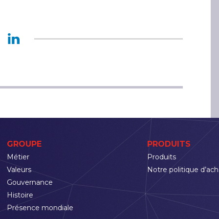
GROUPE
PRODUITS
Métier
Produits
Valeurs
Notre politique d’ach
Gouvernance
Histoire
Présence mondiale