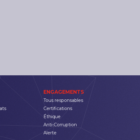
ENGAGEMENTS
Tous responsables
ats
Certifications
Éthique
Anti-Corruption
Alerte