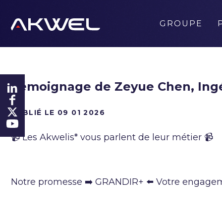
GROUPE
Témoignage de Zeyue Chen, Ingé
PUBLIÉ LE 09 01 2026
📹️ Les Akwelis* vous parlent de leur métier 📹️
Notre promesse ➡️ GRANDIR+ ⬅️ Votre engage